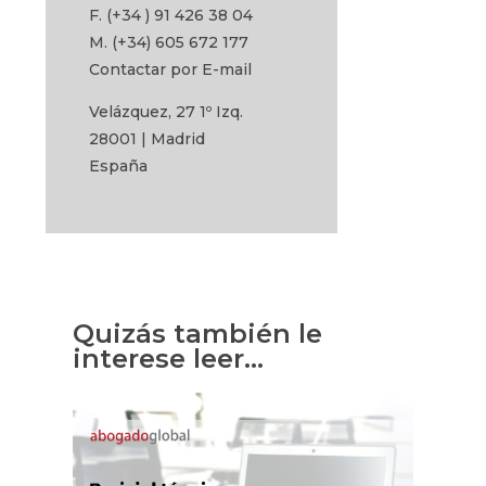
F. (+34 ) 91 426 38 04
M. (+34) 605 672 177
Contactar por E-mail
Velázquez, 27 1º Izq.
28001 | Madrid
España
Quizás también le
interese leer…