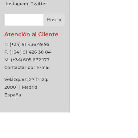
Instagram
Twitter
Atención al Cliente
T: (+34) 91 436 49 95
F. (+34 ) 91 426 38 04
M. (+34) 605 672 177
Contactar por E-mail
Velázquez, 27 1º Izq.
28001 | Madrid
España