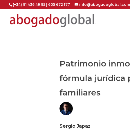
(+34) 91 436 49 95 | 605 672 177
info@abogadoglobal.com
Patrimonio inmobi
fórmula jurídica 
familiares
Sergio Japaz