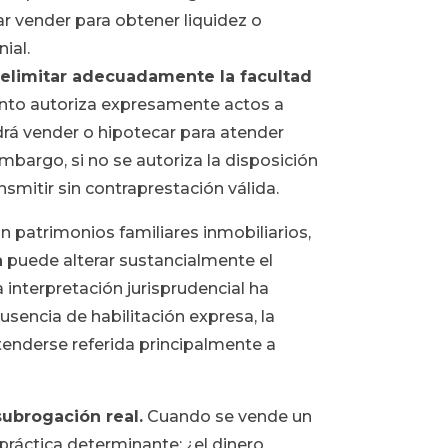
r vender para obtener liquidez o
ial.
 delimitar adecuadamente la facultad
nto autoriza expresamente actos a
drá vender o hipotecar para atender
mbargo, si no se autoriza la disposición
nsmitir sin contraprestación válida.
n patrimonios familiares inmobiliarios,
a
puede alterar sustancialmente el
a interpretación jurisprudencial ha
usencia de habilitación expresa, la
enderse referida principalmente a
subrogación real.
Cuando se vende un
práctica determinante: ¿el dinero