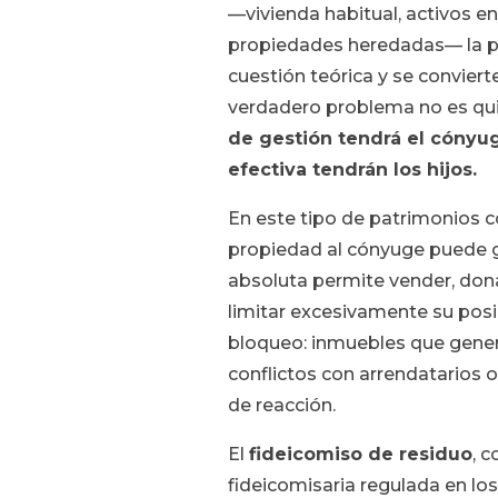
—vivienda habitual, activos en
propiedades heredadas— la pla
cuestión teórica y se conviert
verdadero problema no es qui
de gestión tendrá el cónyu
efectiva tendrán los hijos.
En este tipo de patrimonios c
propiedad al cónyuge puede ge
absoluta permite vender, donar
limitar excesivamente su pos
bloqueo: inmuebles que gener
conflictos con arrendatarios o
de reacción.
El
fideicomiso de residuo
, 
fideicomisaria regulada en lo