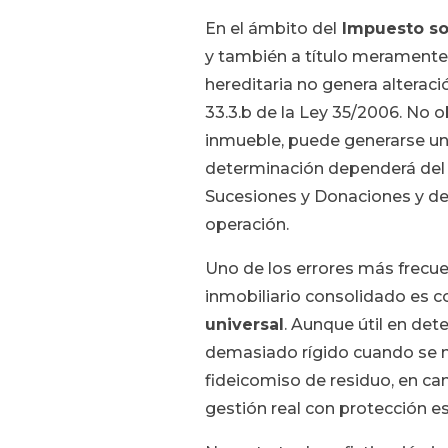
En el ámbito del
Impuesto sob
y también a título meramente 
hereditaria no genera alteraci
33.3.b de la Ley 35/2006. No o
inmueble, puede generarse un
determinación dependerá del 
Sucesiones y Donaciones y de 
operación.
Uno de los errores más frecue
inmobiliario consolidado es c
universal
. Aunque útil en de
demasiado rígido cuando se ne
fideicomiso de residuo, en c
gestión real con protección es