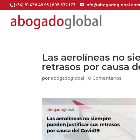
(+34) 91 436 49 95 | 605 672 177
info@abogadoglobal.com
Las aerolíneas no si
retrasos por causa d
por
abogadoglobal
|
0 Comentarios